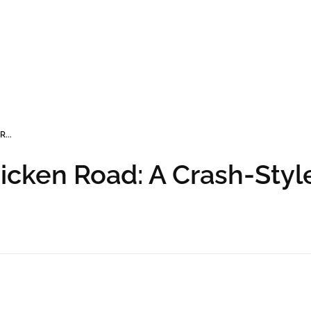
R...
hicken Road: A Crash-Styl