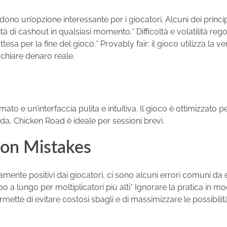
dono un’opzione interessante per i giocatori. Alcuni dei princi
ità di cashout in qualsiasi momento.* Difficoltà e volatilità rego
tesa per la fine del gioco.* Provably fair: il gioco utilizza la 
schiare denaro reale.
to e un’interfaccia pulita e intuitiva. Il gioco è ottimizzato p
a, Chicken Road è ideale per sessioni brevi.
on Mistakes
e positivi dai giocatori, ci sono alcuni errori comuni da evi
a lungo per moltiplicatori più alti* Ignorare la pratica in 
rmette di evitare costosi sbagli e di massimizzare le possibili