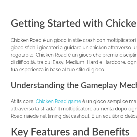
M
a
Getting Started with Chic
s
Chicken Road è un gioco in stile crash con moltiplicato
gioco sfida i giocatori a guidare un chicken attraverso un
t
regolabile, Chicken Road è un gioco che premia disciplina,
di difficoltà, tra cui Easy, Medium, Hard e Hardcore, ognun
e
tua esperienza in base al tuo stile di gioco.
Understanding the Gameplay Mec
r
At its core,
Chicken Road game
è un gioco semplice ma c
i
attraverso la strada* Il moltiplicatore aumenta dopo ogn
Road risiede nel timing del cashout. È un equilibrio delic
n
Key Features and Benefits