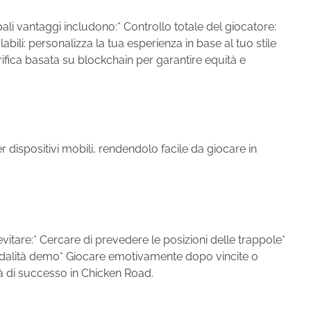
pali vantaggi includono:* Controllo totale del giocatore:
labili: personalizza la tua esperienza in base al tuo stile
verifica basata su blockchain per garantire equità e
er dispositivi mobili, rendendolo facile da giocare in
tare:* Cercare di prevedere le posizioni delle trappole*
modalità demo* Giocare emotivamente dopo vincite o
tà di successo in Chicken Road.