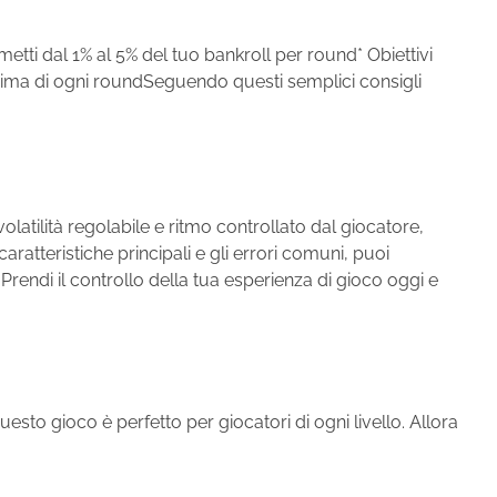
tti dal 1% al 5% del tuo bankroll per round* Obiettivi
a prima di ogni roundSeguendo questi semplici consigli
volatilità regolabile e ritmo controllato dal giocatore,
atteristiche principali e gli errori comuni, puoi
rendi il controllo della tua esperienza di gioco oggi e
esto gioco è perfetto per giocatori di ogni livello. Allora