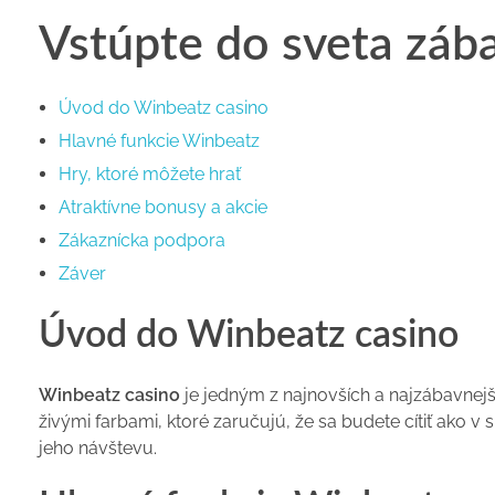
r
Vstúpte do sveta zába
a
Úvod do Winbeatz casino
Hlavné funkcie Winbeatz
j
Hry, ktoré môžete hrať
Atraktívne bonusy a akcie
t
Zákaznícka podpora
e
Záver
Úvod do Winbeatz casino
a
v
Winbeatz casino
je jedným z najnovších a najzábavnejš
živými farbami, ktoré zaručujú, že sa budete cítiť ako 
jeho návštevu.
y