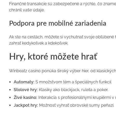
s
Finančné transakcie sú zabezpečené a rýchle, čo znamen
chránil vaše údaje.
e
Podpora pre mobilné zariadenia
n
Ak ste na cestách, môžete si vychutnať svoje obľúbené h
zahrať kedykoľvek a kdekoľvek.
e
Hry, ktoré môžete hrať
r
Winbeatz casino ponúka široký výber hier, od klasických
g
Automaty:
S množstvom tém a špeciálnych funkcií.
i
Stolové hry:
Klasiky ako blackjack, ruleta a poker.
Živé kasíno:
Interakcia s profesionálnymi krupiérmi v
c
Jackpot hry:
Možnosť vyhrať obrovské sumy peňazí.