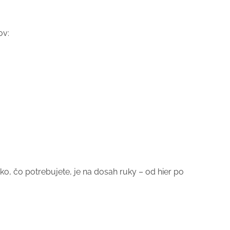
ov:
o, čo potrebujete, je na dosah ruky – od hier po