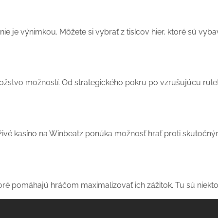
e je výnimkou. Môžete si vybrať z tisícov hier, ktoré sú v
nožstvo možností. Od strategického pokru po vzrušujúcu rule
e, živé kasíno na Winbeatz ponúka možnosť hrať proti skutoč
oré pomáhajú hráčom maximalizovať ich zážitok. Tu sú niekto