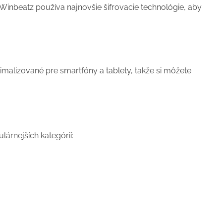
Winbeatz používa najnovšie šifrovacie technológie, aby
imalizované pre smartfóny a tablety, takže si môžete
árnejších kategórií: