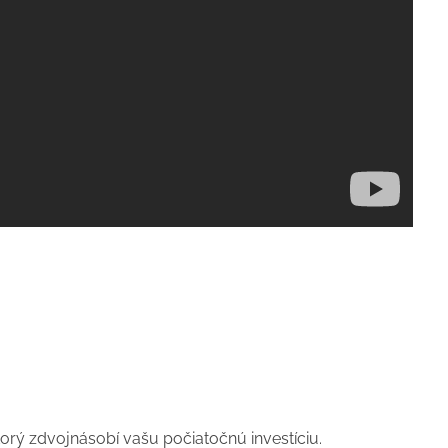
torý zdvojnásobí vašu počiatočnú investíciu.