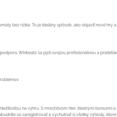
ty bez rizika. To je ideálny spôsob, ako objaviť nové hry a 
 podpora. Winbeatz sa pýši svojou profesionálnou a priateľs
 problémov
príležitosťou na výhru. S množstvom hier, štedrými bonusmi
budnite sa zaregistrovať a vychutnať si všetky výhody, ktor