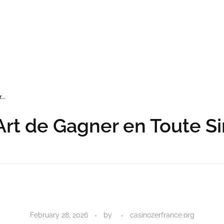
...
Art de Gagner en Toute Si
February 28, 2026
by
casinozerfrance.org