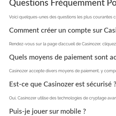
Questions Fréquemment P
Voici quelques-unes des questions les plus courantes
Comment créer un compte sur Casi
Rendez-vous sur la page d’accueil de Casinozer, cliquez su
Quels moyens de paiement sont ac
Casinozer accepte divers moyens de paiement, y compris l
Est-ce que Casinozer est sécurisé 
Oui, Casinozer utilise des technologies de cryptage ava
Puis-je jouer sur mobile ?