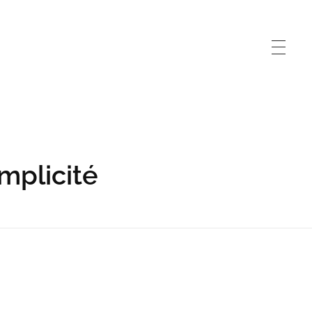
mplicité