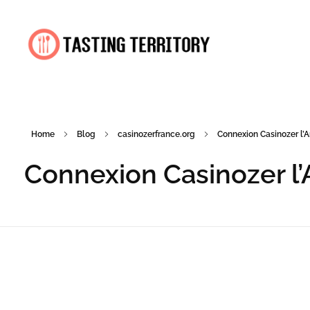
Tasting Territory
Home
Blog
casinozerfrance.org
Connexion Casinozer l’Ar
Connexion Casinozer l’
C