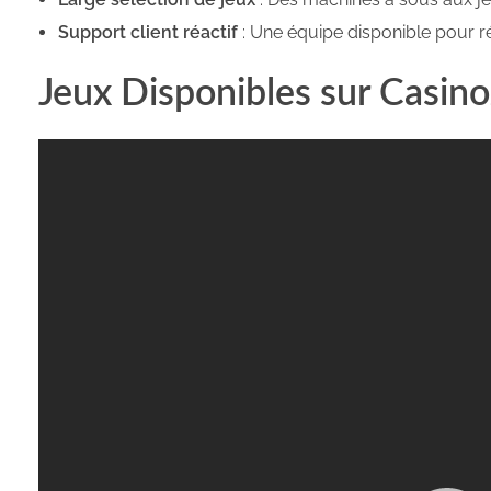
r
Support client réactif
: Une équipe disponible pour r
l
Jeux Disponibles sur Casin
’
A
r
t
d
e