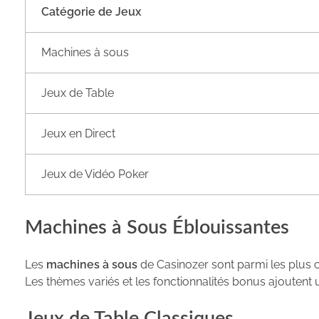
T
Catégorie de Jeux
o
Machines à sous
u
Jeux de Table
t
Jeux en Direct
e
Jeux de Vidéo Poker
S
Machines à Sous Éblouissantes
i
Les
machines à sous
de Casinozer sont parmi les plus 
m
Les thèmes variés et les fonctionnalités bonus ajoutent 
p
Jeux de Table Classiques