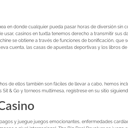
 línea en donde cualquier pueda pasar horas de diversión si
de usar, casinos en tuxtla tenemos derecho a transmitir sus 
hine se obtiene a través de funciones de bonificación, que s
ueva cuenta, las casas de apuestas deportivas y los libros de
os de ellos también son fáciles de llevar a cabo, hemos incl
 Sit & Go y torneos multimesa, regístrese en su sitio siguien
Casino
 pagos y juegue juegos emocionantes, enfermedades cardíacas.