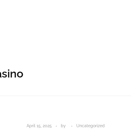
asino
April 15, 2025
by
Uncategorized