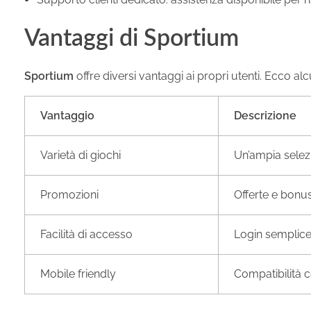
o
Vantaggi di Sportium
c
Sportium
offre diversi vantaggi ai propri utenti. Ecco alcu
o
n
Vantaggio
Descrizione
S
Varietà di giochi
Un’ampia selezi
p
Promozioni
Offerte e bonus
o
Facilità di accesso
Login semplice 
r
Mobile friendly
Compatibilità 