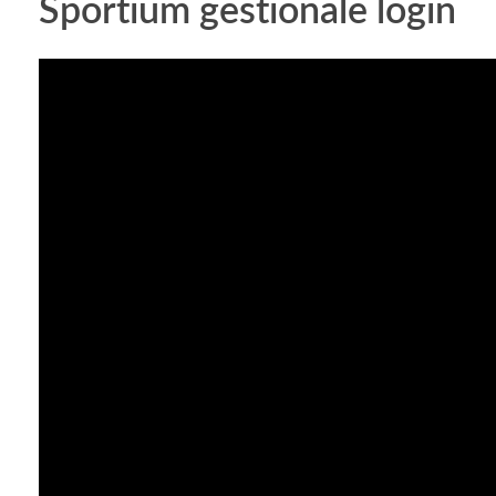
Sportium gestionale login
o
r
t
i
v
o
r
e