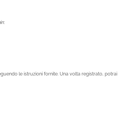
in
:
uendo le istruzioni fornite. Una volta registrato, potrai