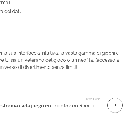
email.
a dei dati.
a sua interfaccia intuitiva, la vasta gamma di giochi e
he tu sia un veterano del gioco o un neofita, l’accesso a
niverso di divertimento senza limiti!
Next Post
Apuesta con audacia y transforma cada juego en triunfo con Sportium Bet